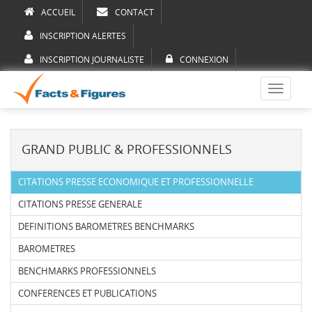
ACCUEIL
CONTACT
INSCRIPTION ALERTES
INSCRIPTION JOURNALISTE
CONNEXION
Toggle
navigati
GRAND PUBLIC & PROFESSIONNELS
CITATIONS PRESSE ECONOMIQUE ET PROFESSIONNELLE
CITATIONS PRESSE GENERALE
DEFINITIONS BAROMETRES BENCHMARKS
BAROMETRES
BENCHMARKS PROFESSIONNELS
CONFERENCES ET PUBLICATIONS