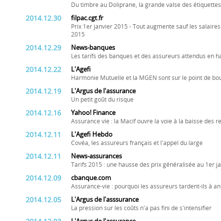
Du timbre au Doliprane, la grande valse des étiquettes
2014.12.30
filpac.cgt.fr
Prix 1er janvier 2015 - Tout augmente sauf les salaires
2015
2014.12.29
News-banques
Les tarifs des banques et des assureurs attendus en h
2014.12.22
L'Agefi
Harmonie Mutuelle et la MGEN sont sur le point de bo
2014.12.19
L'Argus de l'assurance
Un petit goût du risque
2014.12.16
Yahoo! Finance
Assurance vie : la Macif ouvre la voie à la baisse des
2014.12.11
L'Agefi Hebdo
Covéa, les assureurs français et l'appel du large
2014.12.11
News-assurances
Tarifs 2015 : une hausse des prix généralisée au 1er j
2014.12.09
cbanque.com
Assurance-vie : pourquoi les assureurs tardent-ils à a
2014.12.05
L'Argus de l'asssurance
La pression sur les coûts n'a pas fini de s'intensifier