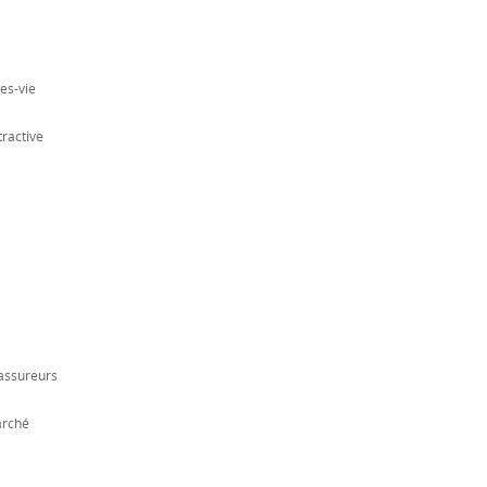
es-vie
tractive
 assureurs
arché