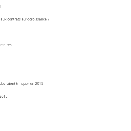
4
eaux contrats eurocroissance ?
entaires
 devraient trinquer en 2015
 2015