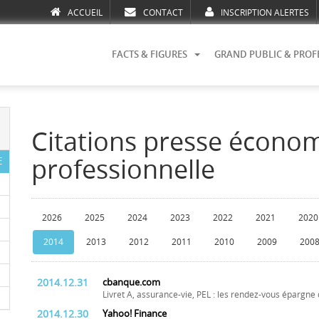
ACCUEIL
CONTACT
INSCRIPTION ALERTES
FACTS & FIGURES
GRAND PUBLIC & PROF
Citations presse écono
professionnelle
E
2026
2025
2024
2023
2022
2021
2020
2014
2013
2012
2011
2010
2009
200
2014.12.31
cbanque.com
Livret A, assurance-vie, PEL : les rendez-vous épargne
2014.12.30
Yahoo! Finance