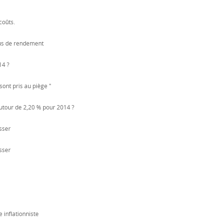
coûts.
nus de rendement
14 ?
ont pris au piège "
utour de 2,20 % pour 2014 ?
sser
sser
inflationniste