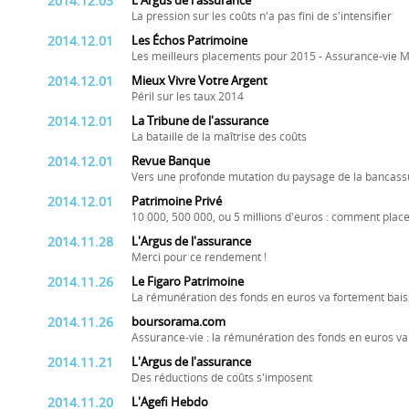
2014.12.03
L'Argus de l'assurance
La pression sur les coûts n'a pas fini de s'intensifier
2014.12.01
Les Échos Patrimoine
Les meilleurs placements pour 2015 - Assurance-vie M
2014.12.01
Mieux Vivre Votre Argent
Péril sur les taux 2014
2014.12.01
La Tribune de l'assurance
La bataille de la maîtrise des coûts
2014.12.01
Revue Banque
Vers une profonde mutation du paysage de la bancas
2014.12.01
Patrimoine Privé
10 000, 500 000, ou 5 millions d'euros : comment plac
2014.11.28
L'Argus de l'assurance
Merci pour ce rendement !
2014.11.26
Le Figaro Patrimoine
La rémunération des fonds en euros va fortement bais
2014.11.26
boursorama.com
Assurance-vie : la rémunération des fonds en euros va
2014.11.21
L'Argus de l'assurance
Des réductions de coûts s'imposent
2014.11.20
L'Agefi Hebdo