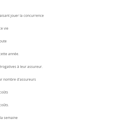
faisant jouer la concurrence
ce vie
oute
cette année.
rogatives à leur assureur.
our nombre d'assureurs
coûts
coûts.
 la semaine