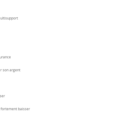
ultisupport
surance
er son argent
ser
 fortement baisser