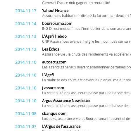
Generali France doit gagner en rentabilité
2014.11.17
Yahoo! Finance
Assurances habitation : divisez la facture par deux en 
2014.11.14
boursorama.com
ING Direct met enfin de l'immobilier dans son assuran
2014.11.13
L'Agefi Hebdo
CNP Assurances avance malgré les inconnues sur sa r
2014.11.12
Les Échos
Assurance-vie : la chute des rendements va accélérer 
2014.11.10
autoactu.com
Les agents généraux doivent abandonner certaines pré
2014.11.10
L'Agefi
La maîtrise des coûts est devenue un enjeu majeur p
2014.11.10
j-assure.com
La rentabilité des assureurs passe par une baisse des 
2014.11.10
Argus Assurance Newsletter
La rentabilité des assureurs passe par une baisse des 
2014.11.08
cbanque.oom
Luxleaks, assurance-vie et Boursorama : l'essentiel de
2014.11.07
L'Argus de l'assurance