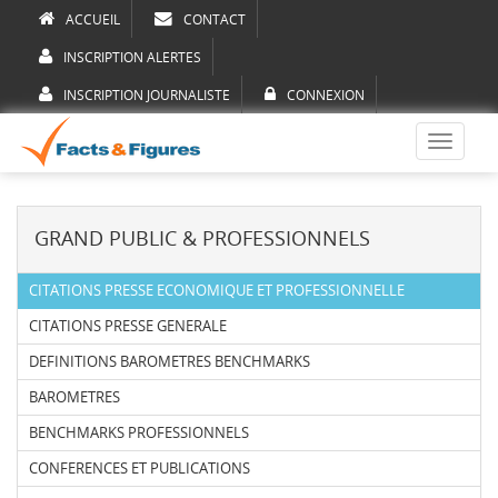
ACCUEIL
CONTACT
INSCRIPTION ALERTES
INSCRIPTION JOURNALISTE
CONNEXION
Toggle
navigati
GRAND PUBLIC & PROFESSIONNELS
CITATIONS PRESSE ECONOMIQUE ET PROFESSIONNELLE
CITATIONS PRESSE GENERALE
DEFINITIONS BAROMETRES BENCHMARKS
BAROMETRES
BENCHMARKS PROFESSIONNELS
CONFERENCES ET PUBLICATIONS