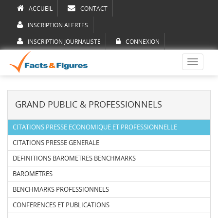
ACCUEIL
CONTACT
INSCRIPTION ALERTES
INSCRIPTION JOURNALISTE
CONNEXION
Toggle
navigati
GRAND PUBLIC & PROFESSIONNELS
CITATIONS PRESSE ECONOMIQUE ET PROFESSIONNELLE
CITATIONS PRESSE GENERALE
DEFINITIONS BAROMETRES BENCHMARKS
BAROMETRES
BENCHMARKS PROFESSIONNELS
CONFERENCES ET PUBLICATIONS