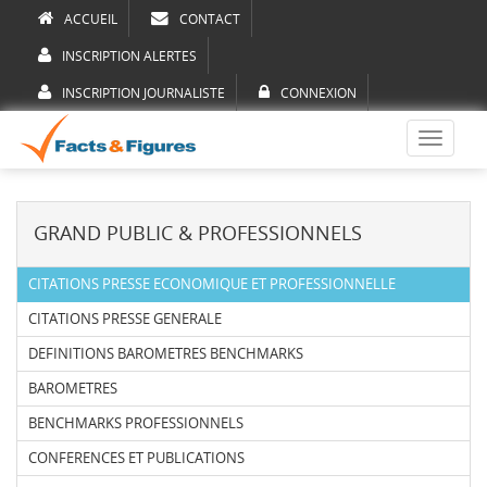
ACCUEIL
CONTACT
INSCRIPTION ALERTES
INSCRIPTION JOURNALISTE
CONNEXION
Toggle
navigati
GRAND PUBLIC & PROFESSIONNELS
CITATIONS PRESSE ECONOMIQUE ET PROFESSIONNELLE
CITATIONS PRESSE GENERALE
DEFINITIONS BAROMETRES BENCHMARKS
BAROMETRES
BENCHMARKS PROFESSIONNELS
CONFERENCES ET PUBLICATIONS