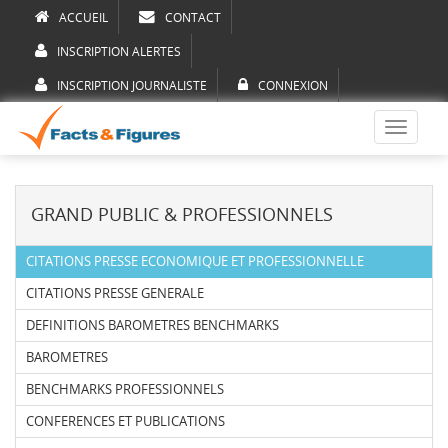
ACCUEIL
CONTACT
INSCRIPTION ALERTES
INSCRIPTION JOURNALISTE
CONNEXION
Toggle
navigati
GRAND PUBLIC & PROFESSIONNELS
CITATIONS PRESSE ECONOMIQUE ET PROFESSIONNELLE
CITATIONS PRESSE GENERALE
DEFINITIONS BAROMETRES BENCHMARKS
BAROMETRES
BENCHMARKS PROFESSIONNELS
CONFERENCES ET PUBLICATIONS