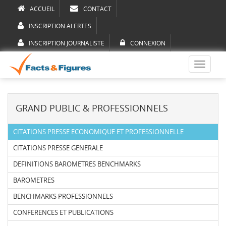
ACCUEIL
CONTACT
INSCRIPTION ALERTES
INSCRIPTION JOURNALISTE
CONNEXION
Toggle
navigati
GRAND PUBLIC & PROFESSIONNELS
CITATIONS PRESSE ECONOMIQUE ET PROFESSIONNELLE
CITATIONS PRESSE GENERALE
DEFINITIONS BAROMETRES BENCHMARKS
BAROMETRES
BENCHMARKS PROFESSIONNELS
CONFERENCES ET PUBLICATIONS