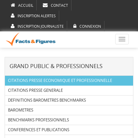
ACCUEIL
CONTACT
INSCRIPTION ALERTES
INSCRIPTION JOURNALISTE
CONNEXION
Toggle
navigati
GRAND PUBLIC & PROFESSIONNELS
CITATIONS PRESSE ECONOMIQUE ET PROFESSIONNELLE
CITATIONS PRESSE GENERALE
DEFINITIONS BAROMETRES BENCHMARKS
BAROMETRES
BENCHMARKS PROFESSIONNELS
CONFERENCES ET PUBLICATIONS