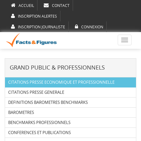
ACCUEIL
CONTACT
INSCRIPTION ALERTES
INSCRIPTION JOURNALISTE
CONNEXION
Toggle
navigati
GRAND PUBLIC & PROFESSIONNELS
CITATIONS PRESSE ECONOMIQUE ET PROFESSIONNELLE
CITATIONS PRESSE GENERALE
DEFINITIONS BAROMETRES BENCHMARKS
BAROMETRES
BENCHMARKS PROFESSIONNELS
CONFERENCES ET PUBLICATIONS