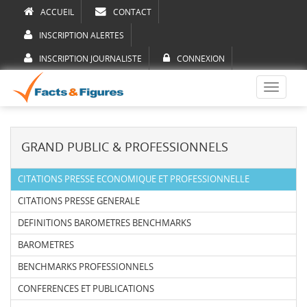
ACCUEIL
CONTACT
INSCRIPTION ALERTES
INSCRIPTION JOURNALISTE
CONNEXION
Toggle
navigati
GRAND PUBLIC & PROFESSIONNELS
CITATIONS PRESSE ECONOMIQUE ET PROFESSIONNELLE
CITATIONS PRESSE GENERALE
DEFINITIONS BAROMETRES BENCHMARKS
BAROMETRES
BENCHMARKS PROFESSIONNELS
CONFERENCES ET PUBLICATIONS