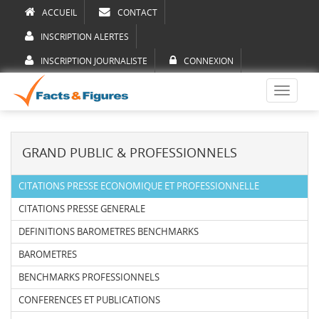
ACCUEIL
CONTACT
INSCRIPTION ALERTES
INSCRIPTION JOURNALISTE
CONNEXION
Toggle
navigati
GRAND PUBLIC & PROFESSIONNELS
CITATIONS PRESSE ECONOMIQUE ET PROFESSIONNELLE
CITATIONS PRESSE GENERALE
DEFINITIONS BAROMETRES BENCHMARKS
BAROMETRES
BENCHMARKS PROFESSIONNELS
CONFERENCES ET PUBLICATIONS