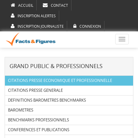
ACCUEIL
CONTACT
INSCRIPTION ALERTES
INSCRIPTION JOURNALISTE
CONNEXION
Toggle
navigati
GRAND PUBLIC & PROFESSIONNELS
CITATIONS PRESSE ECONOMIQUE ET PROFESSIONNELLE
CITATIONS PRESSE GENERALE
DEFINITIONS BAROMETRES BENCHMARKS
BAROMETRES
BENCHMARKS PROFESSIONNELS
CONFERENCES ET PUBLICATIONS