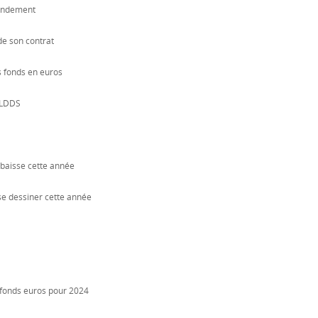
rendement
de son contrat
s fonds en euros
e LDDS
 baisse cette année
e dessiner cette année
 fonds euros pour 2024