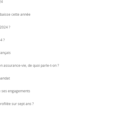
24
 baisse cette année
 2024 ?
4 ?
rançais
 en assurance-vie, de quoi parle-t-on ?
 mandat
tie ses engagements
ofilée sur sept ans ?