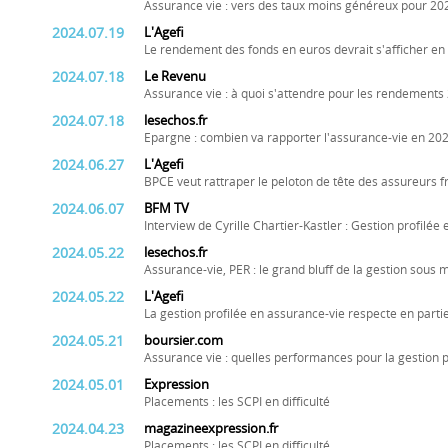
Assurance vie : vers des taux moins généreux pour 20
2024.07.19
L'Agefi
Le rendement des fonds en euros devrait s'afficher en
2024.07.18
Le Revenu
Assurance vie : à quoi s'attendre pour les rendements
2024.07.18
lesechos.fr
Epargne : combien va rapporter l'assurance-vie en 202
2024.06.27
L'Agefi
BPCE veut rattraper le peloton de tête des assureurs f
2024.06.07
BFM TV
Interview de Cyrille Chartier-Kastler : Gestion profilée
2024.05.22
lesechos.fr
Assurance-vie, PER : le grand bluff de la gestion sous
2024.05.22
L'Agefi
La gestion profilée en assurance-vie respecte en par
2024.05.21
boursier.com
Assurance vie : quelles performances pour la gestion pr
2024.05.01
Expression
Placements : les SCPI en difficulté
2024.04.23
magazineexpression.fr
Placements : les SCPI en difficulté