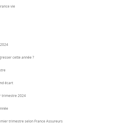
urance vie
n 2024
ogresser cette année ?
stre
nd écart
r trimestre 2024
année
emier trimestre selon France Assureurs