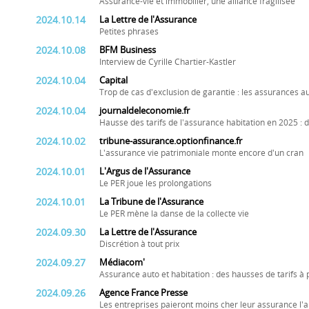
Assurance-vie et immobilier, une alliance fragilisée
2024.10.14
La Lettre de l'Assurance
Petites phrases
2024.10.08
BFM Business
Interview de Cyrille Chartier-Kastler
2024.10.04
Capital
Trop de cas d'exclusion de garantie : les assurances a
2024.10.04
journaldeleconomie.fr
Hausse des tarifs de l'assurance habitation en 2025 
2024.10.02
tribune-assurance.optionfinance.fr
L'assurance vie patrimoniale monte encore d'un cran
2024.10.01
L'Argus de l'Assurance
Le PER joue les prolongations
2024.10.01
La Tribune de l'Assurance
Le PER mène la danse de la collecte vie
2024.09.30
La Lettre de l'Assurance
Discrétion à tout prix
2024.09.27
Médiacom'
Assurance auto et habitation : des hausses de tarifs à
2024.09.26
Agence France Presse
Les entreprises paieront moins cher leur assurance l'a