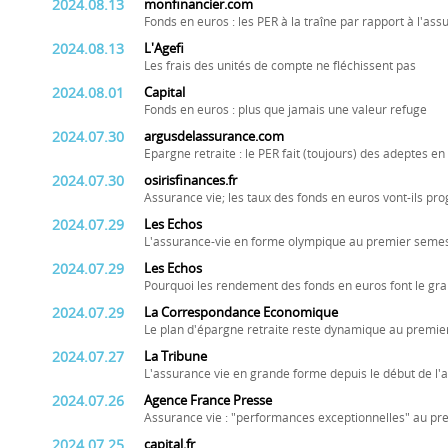
2024.08.13
monfinancier.com
Fonds en euros : les PER à la traîne par rapport à l'ass
2024.08.13
L'Agefi
Les frais des unités de compte ne fléchissent pas
2024.08.01
Capital
Fonds en euros : plus que jamais une valeur refuge
2024.07.30
argusdelassurance.com
Epargne retraite : le PER fait (toujours) des adeptes e
2024.07.30
osirisfinances.fr
Assurance vie; les taux des fonds en euros vont-ils pr
2024.07.29
Les Echos
L'assurance-vie en forme olympique au premier seme
2024.07.29
Les Echos
Pourquoi les rendement des fonds en euros font le gra
2024.07.29
La Correspondance Economique
Le plan d'épargne retraite reste dynamique au premie
2024.07.27
La Tribune
L'assurance vie en grande forme depuis le début de l'
2024.07.26
Agence France Presse
Assurance vie : "performances exceptionnelles" au pr
2024.07.25
capital.fr