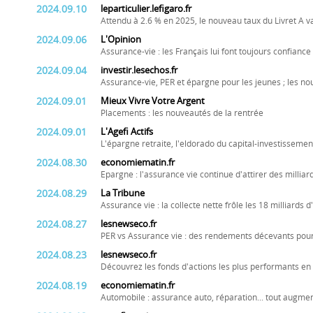
2024.09.10
leparticulier.lefigaro.fr
Attendu à 2.6 % en 2025, le nouveau taux du Livret A va-
2024.09.06
L'Opinion
Assurance-vie : les Français lui font toujours confiance
2024.09.04
investir.lesechos.fr
Assurance-vie, PER et épargne pour les jeunes ; les n
2024.09.01
Mieux Vivre Votre Argent
Placements : les nouveautés de la rentrée
2024.09.01
L'Agefi Actifs
L'épargne retraite, l'eldorado du capital-investissemen
2024.08.30
economiematin.fr
Epargne : l'assurance vie continue d'attirer des milliard
2024.08.29
La Tribune
Assurance vie : la collecte nette frôle les 18 milliards 
2024.08.27
lesnewseco.fr
PER vs Assurance vie : des rendements décevants pour 
2024.08.23
lesnewseco.fr
Découvrez les fonds d'actions les plus performants en 
2024.08.19
economiematin.fr
Automobile : assurance auto, réparation... tout augment