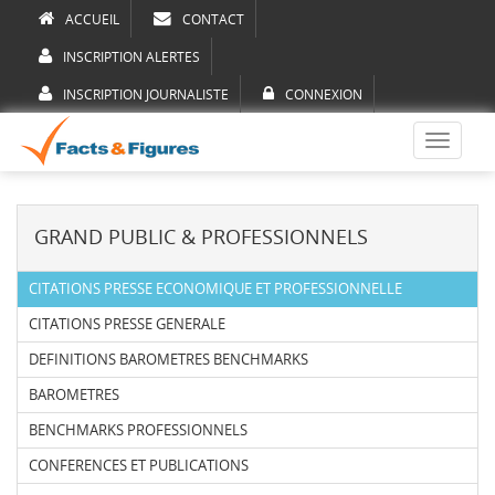
ACCUEIL
CONTACT
INSCRIPTION ALERTES
INSCRIPTION JOURNALISTE
CONNEXION
Toggle
navigati
GRAND PUBLIC & PROFESSIONNELS
CITATIONS PRESSE ECONOMIQUE ET PROFESSIONNELLE
CITATIONS PRESSE GENERALE
DEFINITIONS BAROMETRES BENCHMARKS
BAROMETRES
BENCHMARKS PROFESSIONNELS
CONFERENCES ET PUBLICATIONS