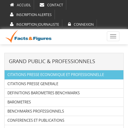
ACCUEIL
CONTACT
INSCRIPTION ALERTES
INSCRIPTION JOURNALISTE
CONNEXION
Toggle
navigati
GRAND PUBLIC & PROFESSIONNELS
CITATIONS PRESSE ECONOMIQUE ET PROFESSIONNELLE
CITATIONS PRESSE GENERALE
DEFINITIONS BAROMETRES BENCHMARKS
BAROMETRES
BENCHMARKS PROFESSIONNELS
CONFERENCES ET PUBLICATIONS