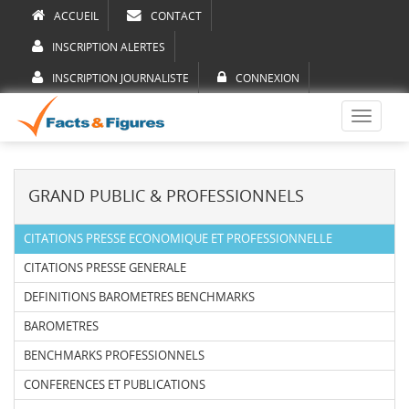
ACCUEIL
CONTACT
INSCRIPTION ALERTES
INSCRIPTION JOURNALISTE
CONNEXION
Toggle
navigati
GRAND PUBLIC & PROFESSIONNELS
CITATIONS PRESSE ECONOMIQUE ET PROFESSIONNELLE
CITATIONS PRESSE GENERALE
DEFINITIONS BAROMETRES BENCHMARKS
BAROMETRES
BENCHMARKS PROFESSIONNELS
CONFERENCES ET PUBLICATIONS