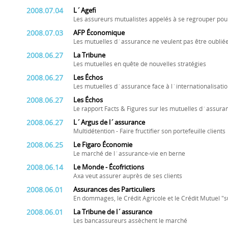
2008.07.04
L´Agefi
Les assureurs mutualistes appelés à se regrouper pou
2008.07.03
AFP Économique
Les mutuelles d´assurance ne veulent pas être oubliée
2008.06.27
La Tribune
Les mutuelles en quête de nouvelles stratégies
2008.06.27
Les Échos
Les mutuelles d´assurance face à l´internationalisati
2008.06.27
Les Échos
Le rapport Facts & Figures sur les mutuelles d´assura
2008.06.27
L´Argus de l´assurance
Multidétention - Faire fructifier son portefeuille clients
2008.06.25
Le Figaro Économie
Le marché de l´assurance-vie en berne
2008.06.14
Le Monde - Écofrictions
Axa veut assurer auprès de ses clients
2008.06.01
Assurances des Particuliers
En dommages, le Crédit Agricole et le Crédit Mutuel "
2008.06.01
La Tribune de l´assurance
Les bancassureurs assèchent le marché