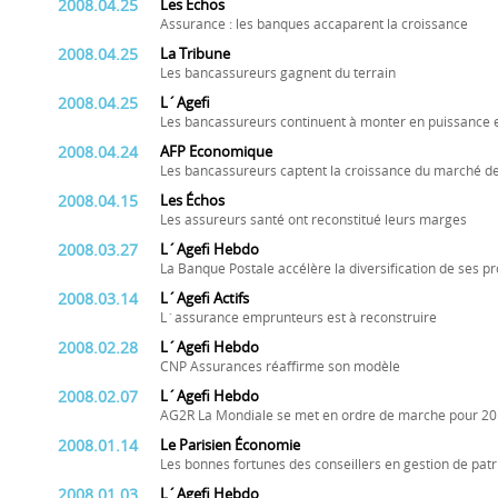
2008.04.25
Les Échos
Assurance : les banques accaparent la croissance
2008.04.25
La Tribune
Les bancassureurs gagnent du terrain
2008.04.25
L´Agefi
Les bancassureurs continuent à monter en puissance 
2008.04.24
AFP Economique
Les bancassureurs captent la croissance du marché d
2008.04.15
Les Échos
Les assureurs santé ont reconstitué leurs marges
2008.03.27
L´Agefi Hebdo
La Banque Postale accélère la diversification de ses pr
2008.03.14
L´Agefi Actifs
L´assurance emprunteurs est à reconstruire
2008.02.28
L´Agefi Hebdo
CNP Assurances réaffirme son modèle
2008.02.07
L´Agefi Hebdo
AG2R La Mondiale se met en ordre de marche pour 2
2008.01.14
Le Parisien Économie
Les bonnes fortunes des conseillers en gestion de pat
2008.01.03
L´Agefi Hebdo