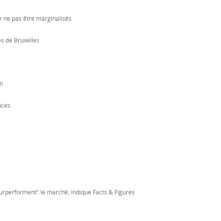
r ne pas être marginalisés
s de Bruxelles
on
nces
surperforment" le marché, indique Facts & Figures