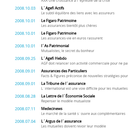
AXA Une croissance à l´épreuve de la crise
2008.10.03
L´Agefi Actifs
Le subtil équilibre des liens avec les assureurs
2008.10.01
Le Figaro Patrimoine
Les assurances bientôt plus chères
2008.10.01
Le Figaro Patrimoine
Les assurances-vie en euros rassurent
2008.10.01
l´As Patrimonial
Mutualistes, le secret du bonheur
2008.09.25
L´Agefi Hebdo
AGF doit relancer son activité commerciale pour ne pa
2008.09.01
Assurances des Particuliers
Facts & Figures préconise de nouvelles stratégies pou
2008.09.01
La Tribune de l´assurance
L´international est une voie difficile pour les mutuelles
2008.08.28
La Lettre de l´Économie Sociale
Repenser le modèle mutualiste
2008.07.11
Medecinews
Le marché de la santé s´ouvre aux complémentaires
2008.07.04
L´Argus de l´assurance
Les mutuelles doivent revoir leur modèle