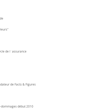
ide
leurs"
ycle de l´assurance
ondateur de Facts & Figures
ce-dommages début 2010