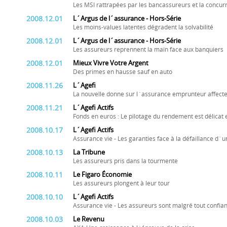
Les MSI rattrapées par les bancassureurs et la concur
2008.12.01
L´Argus de l´assurance - Hors-Série
Les moins-values latentes dégradent la solvabilité
2008.12.01
L´Argus de l´assurance - Hors-Série
Les assureurs reprennent la main face aux banquiers
2008.12.01
Mieux Vivre Votre Argent
Des primes en hausse sauf en auto
2008.11.26
L´Agefi
La nouvelle donne sur l´assurance emprunteur affecte
2008.11.21
L´Agefi Actifs
Fonds en euros : Le pilotage du rendement est délicat 
2008.10.17
L´Agefi Actifs
Assurance vie - Les garanties face à la défaillance d
2008.10.13
La Tribune
Les assureurs pris dans la tourmente
2008.10.11
Le Figaro Économie
Les assureurs plongent à leur tour
2008.10.10
L´Agefi Actifs
Assurance vie - Les assureurs sont malgré tout confia
2008.10.03
Le Revenu