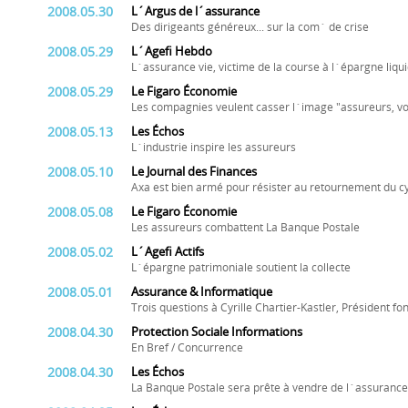
2008.05.30
L´Argus de l´assurance
Des dirigeants généreux... sur la com´ de crise
2008.05.29
L´Agefi Hebdo
L´assurance vie, victime de la course à l´épargne liqu
2008.05.29
Le Figaro Économie
Les compagnies veulent casser l´image "assureurs, vo
2008.05.13
Les Échos
L´industrie inspire les assureurs
2008.05.10
Le Journal des Finances
Axa est bien armé pour résister au retournement du c
2008.05.08
Le Figaro Économie
Les assureurs combattent La Banque Postale
2008.05.02
L´Agefi Actifs
L´épargne patrimoniale soutient la collecte
2008.05.01
Assurance & Informatique
Trois questions à Cyrille Chartier-Kastler, Président f
2008.04.30
Protection Sociale Informations
En Bref / Concurrence
2008.04.30
Les Échos
La Banque Postale sera prête à vendre de l´assuran