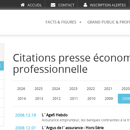
ACCUEIL
CONTACT
INSCRIPTION ALERTES
FACTS & FIGURES
GRAND PUBLIC & PROF
Citations presse écono
professionnelle
E
2026
2025
2024
2023
2022
2021
2020
2014
2013
2012
2011
2010
2009
200
2008.12.18
L´Agefi Hebdo
Assurance emprunteur, les banques contraintes à la 
2008.12.01
L´Argus de l´assurance - Hors-Série