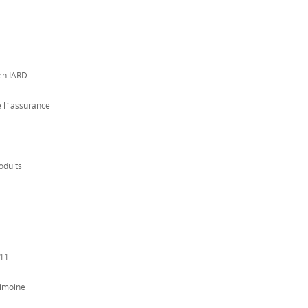
en IARD
e l´assurance
oduits
011
rimoine