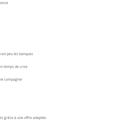
rence
rait peu les banques
en temps de crise
´une compagnie
nts grâce à une offre adaptée