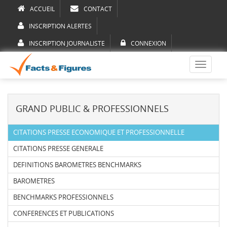
ACCUEIL
CONTACT
INSCRIPTION ALERTES
INSCRIPTION JOURNALISTE
CONNEXION
Toggle
navigati
GRAND PUBLIC & PROFESSIONNELS
CITATIONS PRESSE ECONOMIQUE ET PROFESSIONNELLE
CITATIONS PRESSE GENERALE
DEFINITIONS BAROMETRES BENCHMARKS
BAROMETRES
BENCHMARKS PROFESSIONNELS
CONFERENCES ET PUBLICATIONS