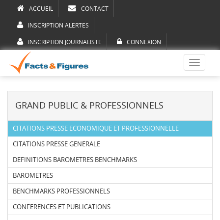
ACCUEIL
CONTACT
INSCRIPTION ALERTES
INSCRIPTION JOURNALISTE
CONNEXION
Toggle
navigati
GRAND PUBLIC & PROFESSIONNELS
CITATIONS PRESSE ECONOMIQUE ET PROFESSIONNELLE
CITATIONS PRESSE GENERALE
DEFINITIONS BAROMETRES BENCHMARKS
BAROMETRES
BENCHMARKS PROFESSIONNELS
CONFERENCES ET PUBLICATIONS