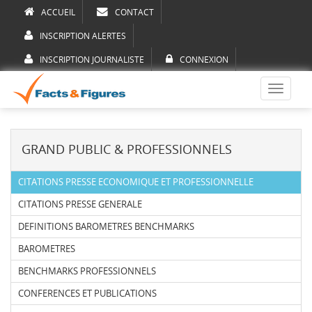
ACCUEIL
CONTACT
INSCRIPTION ALERTES
INSCRIPTION JOURNALISTE
CONNEXION
Toggle
navigati
GRAND PUBLIC & PROFESSIONNELS
CITATIONS PRESSE ECONOMIQUE ET PROFESSIONNELLE
CITATIONS PRESSE GENERALE
DEFINITIONS BAROMETRES BENCHMARKS
BAROMETRES
BENCHMARKS PROFESSIONNELS
CONFERENCES ET PUBLICATIONS