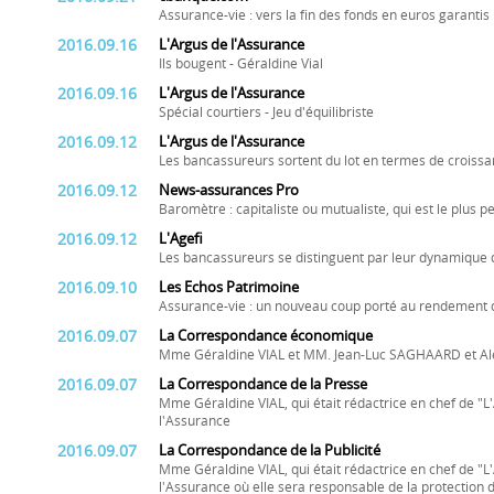
Assurance-vie : vers la fin des fonds en euros garantis
2016.09.16
L'Argus de l'Assurance
Ils bougent - Géraldine Vial
2016.09.16
L'Argus de l'Assurance
Spécial courtiers - Jeu d'équilibriste
2016.09.12
L'Argus de l'Assurance
Les bancassureurs sortent du lot en termes de croissan
2016.09.12
News-assurances Pro
Baromètre : capitaliste ou mutualiste, qui est le plus p
2016.09.12
L'Agefi
Les bancassureurs se distinguent par leur dynamique 
2016.09.10
Les Echos Patrimoine
Assurance-vie : un nouveau coup porté au rendement d
2016.09.07
La Correspondance économique
Mme Géraldine VIAL et MM. Jean-Luc SAGHAARD et Alex
2016.09.07
La Correspondance de la Presse
Mme Géraldine VIAL, qui était rédactrice en chef de "L'
l'Assurance
2016.09.07
La Correspondance de la Publicité
Mme Géraldine VIAL, qui était rédactrice en chef de "L'
l'Assurance où elle sera responsable de la protectio