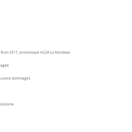
0 % en 2017, pronostique AG2R La Mondiale
rtagée
ssurance dommages
 autonome