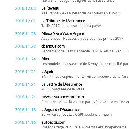
Natixis fait bouger les lignes dans l'assurance
2016.12.02
Le Revenu
Assurance Vie - Faut-il sortir des fonds en euros ?
2016.12.01
La Tribune de l'Assurance
Tarifs 2017 en hausse, le prix à payer...
2016.11.28
Mieux Vivre Votre Argent
Assurances - Hausses en vue pour les primes 2017
2016.11.28
cbanque.com
Rendement de l'assurance-vie : 1,90 % en 2016 et 1,7
2016.11.24
Mind
Les modèles d'assurance de 6 moyens de mobilité pa
2016.11.21
L'Agefi
BNP Paribas espère monter en compétence dans l'a
2016.11.21
La Lettre de l'Assurance
2030, l'odyssée de la route
2016.11.21
newsassurancespro.com
Assurance auto : la voiture partagée avant la voiture
2016.11.18
L'Argus de l'Assurance
Eurocroissance : Les CGPI boudent le match
2016.11.16
autoactu.com
L'autopartage va nuire aux carrossiers indépendants