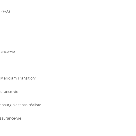
 (FFA)
urance-vie
"Meridiam Transition"
surance-vie
ebourg n'est pas réaliste
assurance-vie