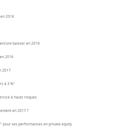
e
 en 2016
 encore baisser en 2016
 en 2016
n 2017
rs à 3 %"
xercice à hauts risques
mentent en 2017 ?
" pour ses performances en private equity