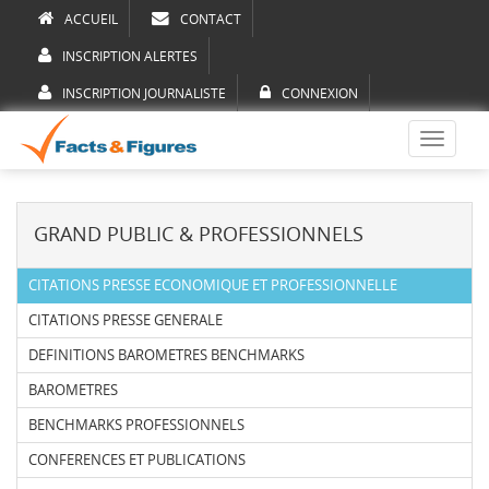
ACCUEIL
CONTACT
INSCRIPTION ALERTES
INSCRIPTION JOURNALISTE
CONNEXION
Toggle
navigati
GRAND PUBLIC & PROFESSIONNELS
CITATIONS PRESSE ECONOMIQUE ET PROFESSIONNELLE
CITATIONS PRESSE GENERALE
DEFINITIONS BAROMETRES BENCHMARKS
BAROMETRES
BENCHMARKS PROFESSIONNELS
CONFERENCES ET PUBLICATIONS