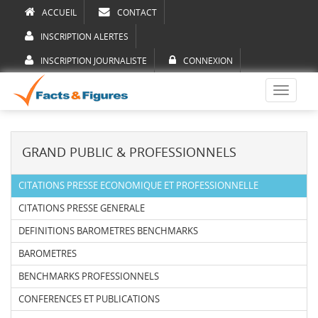
ACCUEIL
CONTACT
INSCRIPTION ALERTES
INSCRIPTION JOURNALISTE
CONNEXION
Toggle
navigati
GRAND PUBLIC & PROFESSIONNELS
CITATIONS PRESSE ECONOMIQUE ET PROFESSIONNELLE
CITATIONS PRESSE GENERALE
DEFINITIONS BAROMETRES BENCHMARKS
BAROMETRES
BENCHMARKS PROFESSIONNELS
CONFERENCES ET PUBLICATIONS