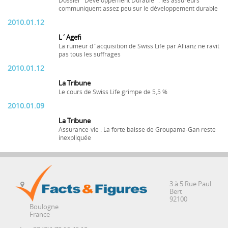
Dossier "Développement Durable" : les assureurs
communiquent assez peu sur le développement durable
2010.01.12
L´Agefi
La rumeur d´acquisition de Swiss Life par Allianz ne ravit
pas tous les suffrages
2010.01.12
La Tribune
Le cours de Swiss Life grimpe de 5,5 %
2010.01.09
La Tribune
Assurance-vie : La forte baisse de Groupama-Gan reste
inexpliquée
3 à 5 Rue Paul
Bert
92100
Boulogne
France