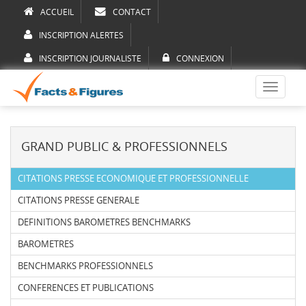
ACCUEIL
CONTACT
INSCRIPTION ALERTES
INSCRIPTION JOURNALISTE
CONNEXION
Toggle
navigati
GRAND PUBLIC & PROFESSIONNELS
CITATIONS PRESSE ECONOMIQUE ET PROFESSIONNELLE
CITATIONS PRESSE GENERALE
DEFINITIONS BAROMETRES BENCHMARKS
BAROMETRES
BENCHMARKS PROFESSIONNELS
CONFERENCES ET PUBLICATIONS