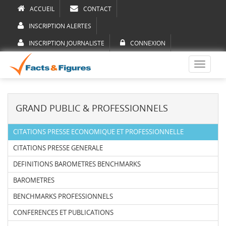
ACCUEIL
CONTACT
INSCRIPTION ALERTES
INSCRIPTION JOURNALISTE
CONNEXION
Toggle
navigati
GRAND PUBLIC & PROFESSIONNELS
CITATIONS PRESSE ECONOMIQUE ET PROFESSIONNELLE
CITATIONS PRESSE GENERALE
DEFINITIONS BAROMETRES BENCHMARKS
BAROMETRES
BENCHMARKS PROFESSIONNELS
CONFERENCES ET PUBLICATIONS