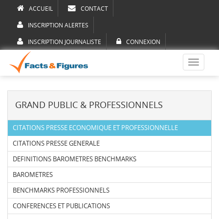
ACCUEIL
CONTACT
INSCRIPTION ALERTES
INSCRIPTION JOURNALISTE
CONNEXION
Toggle
navigati
GRAND PUBLIC & PROFESSIONNELS
CITATIONS PRESSE ECONOMIQUE ET PROFESSIONNELLE
CITATIONS PRESSE GENERALE
DEFINITIONS BAROMETRES BENCHMARKS
BAROMETRES
BENCHMARKS PROFESSIONNELS
CONFERENCES ET PUBLICATIONS