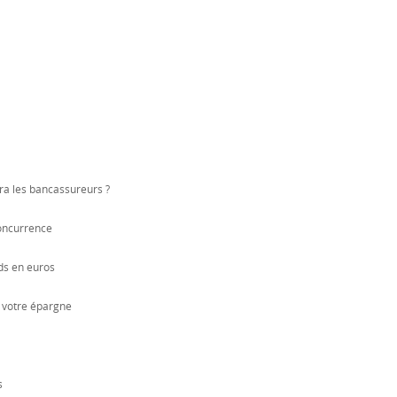
ra les bancassureurs ?
concurrence
nds en euros
t votre épargne
s