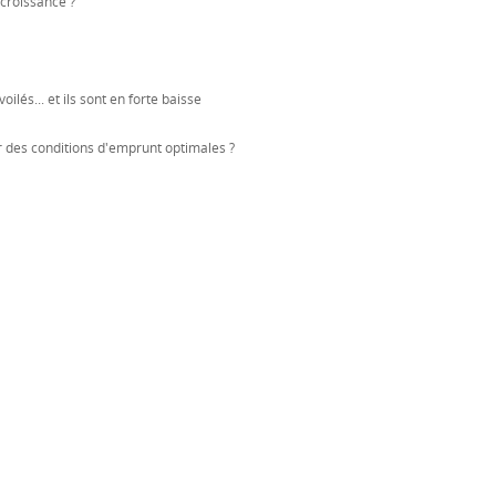
rocroissance ?
lés... et ils sont en forte baisse
 des conditions d'emprunt optimales ?