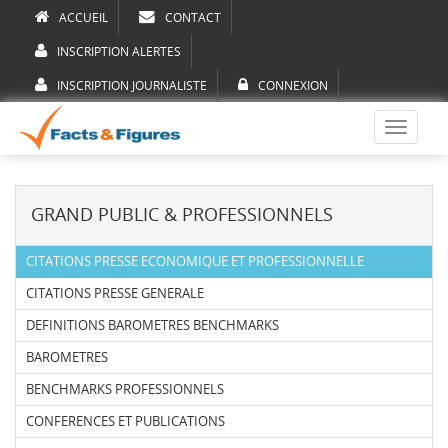
ACCUEIL
CONTACT
INSCRIPTION ALERTES
INSCRIPTION JOURNALISTE
CONNEXION
Toggle
navigati
GRAND PUBLIC & PROFESSIONNELS
CITATIONS PRESSE ECONOMIQUE ET PROFESSIONNELLE
CITATIONS PRESSE GENERALE
DEFINITIONS BAROMETRES BENCHMARKS
BAROMETRES
BENCHMARKS PROFESSIONNELS
CONFERENCES ET PUBLICATIONS