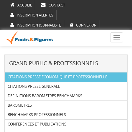
ACCUEIL
CONTACT
INSCRIPTION ALERTES
INSCRIPTION JOURNALISTE
CONNEXION
Toggle
navigati
GRAND PUBLIC & PROFESSIONNELS
CITATIONS PRESSE ECONOMIQUE ET PROFESSIONNELLE
CITATIONS PRESSE GENERALE
DEFINITIONS BAROMETRES BENCHMARKS
BAROMETRES
BENCHMARKS PROFESSIONNELS
CONFERENCES ET PUBLICATIONS