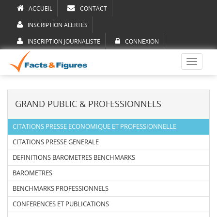
ACCUEIL
CONTACT
INSCRIPTION ALERTES
INSCRIPTION JOURNALISTE
CONNEXION
Toggle
navigati
GRAND PUBLIC & PROFESSIONNELS
CITATIONS PRESSE ECONOMIQUE ET PROFESSIONNELLE
CITATIONS PRESSE GENERALE
DEFINITIONS BAROMETRES BENCHMARKS
BAROMETRES
BENCHMARKS PROFESSIONNELS
CONFERENCES ET PUBLICATIONS