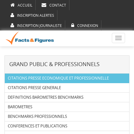
ACCUEIL
CONTACT
INSCRIPTION ALERTES
INSCRIPTION JOURNALISTE
CONNEXION
Toggle
navigati
GRAND PUBLIC & PROFESSIONNELS
CITATIONS PRESSE ECONOMIQUE ET PROFESSIONNELLE
CITATIONS PRESSE GENERALE
DEFINITIONS BAROMETRES BENCHMARKS
BAROMETRES
BENCHMARKS PROFESSIONNELS
CONFERENCES ET PUBLICATIONS