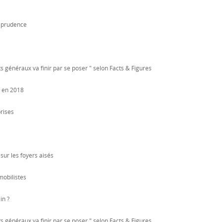
a prudence
 généraux va finir par se poser " selon Facts & Figures
r en 2018
prises
sur les foyers aisés
mobilistes
in ?
 généraux va finir par se poser " selon Facts & Figures