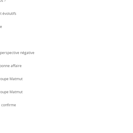
os ?
 évolutifs
te
perspective négative
 bonne affaire
Groupe Matmut
Groupe Matmut
e confirme