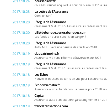
2017.10.24
boursedirect.fr
CNP Assurances acquiert la Tour de bureaux T11 à Fra
2017.10.23
La Lettre de l'Assurance
Com' un tarif
2017.10.20
L'Argus de l'Assurance
Classement MRH 2017 - Les assureurs redessinent les
2017.10.20
billetdebanque.panorabanques.com
Les fonds en euros sont-ils en danger ?
2017.10.20
L'Argus de l'Assurance
Auto, MRH : vers une hausse des tarifs en 2018
2017.10.19
clubpatrimoine.fr
Assurance-vie : une réforme défavorable aux UC ?
2017.10.19
L'Argus de l'Assurance
Classement MRH 2017 : les assureurs redessinent les 
2017.10.18
Les Echos
Nouvelles hausses de tarifs en vue pour l'assurance au
2017.10.18
Economiematin.fr
Assurance auto et habitation : la hausse pour 2018 se
2017.10.18
Capital
Assurance auto et habitation : ça va augmenter en 2018,
2017.10.18
francetransactions.com