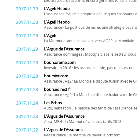
Les assureurs savent-ils encore gérer les fonds en eur
2017.11.30
L'Agefi Hebdo
L'assurance fraude s'adapte à des risques croissants et
2017.11.30
L'Agefi Hebdo
Assurance - La politique de niche, une stratégie payan
2017.11.29
L'Agefi
La Matmut braque son volant vers AG2R La Mondiale
2017.11.29
L'Argus de l'Assurance
Assurance dommages : Moody's place le secteur sous 
2017.11.29
boursorama.com
Investir en 2018 : les assurances vie, pas toujours une
2017.11.28
boursier.com
Assurance : Ag2r La Mondiale discute fusion avec le 
2017.11.28
boursedirect.fr
Assurance : Ag2r La Mondiale discute fusion avec le 
2017.11.24
Les Echos
Auto, habitation : la hausse des tarifs de l'assurance s
2017.11.23
L'Argus de l'Assurance
Auto, MRH : la Matmut dévoile ses tarifs 2018
2017.11.22
L'Argus de l'Assurance
Réassurance : le marché va payer le prix fort