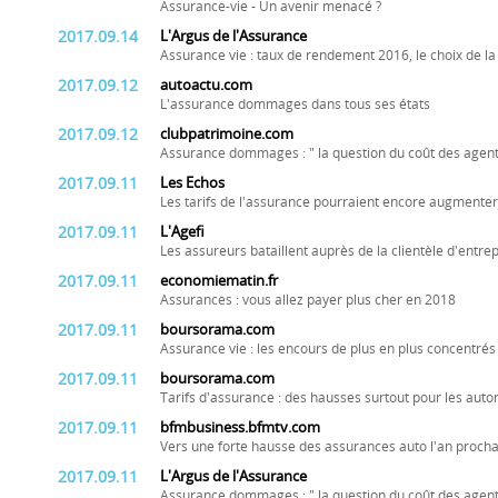
Assurance-vie - Un avenir menacé ?
2017.09.14
L'Argus de l'Assurance
Assurance vie : taux de rendement 2016, le choix de l
2017.09.12
autoactu.com
L'assurance dommages dans tous ses états
2017.09.12
clubpatrimoine.com
Assurance dommages : " la question du coût des agents
2017.09.11
Les Echos
Les tarifs de l'assurance pourraient encore augmente
2017.09.11
L'Agefi
Les assureurs bataillent auprès de la clientèle d'entre
2017.09.11
economiematin.fr
Assurances : vous allez payer plus cher en 2018
2017.09.11
boursorama.com
Assurance vie : les encours de plus en plus concentrés 
2017.09.11
boursorama.com
Tarifs d'assurance : des hausses surtout pour les auto
2017.09.11
bfmbusiness.bfmtv.com
Vers une forte hausse des assurances auto l'an procha
2017.09.11
L'Argus de l'Assurance
Assurance dommages : " la question du coût des agents