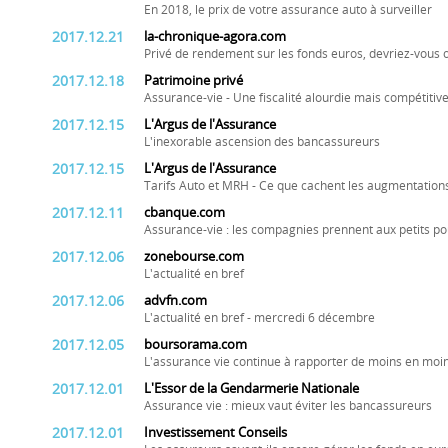
En 2018, le prix de votre assurance auto à surveiller
2017.12.21
la-chronique-agora.com
Privé de rendement sur les fonds euros, devriez-vous o
2017.12.18
Patrimoine privé
Assurance-vie - Une fiscalité alourdie mais compétitiv
2017.12.15
L'Argus de l'Assurance
L'inexorable ascension des bancassureurs
2017.12.15
L'Argus de l'Assurance
Tarifs Auto et MRH - Ce que cachent les augmentation
2017.12.11
cbanque.com
Assurance-vie : les compagnies prennent aux petits p
2017.12.06
zonebourse.com
L'actualité en bref
2017.12.06
advfn.com
L'actualité en bref - mercredi 6 décembre
2017.12.05
boursorama.com
L'assurance vie continue à rapporter de moins en moi
2017.12.01
L'Essor de la Gendarmerie Nationale
Assurance vie : mieux vaut éviter les bancassureurs
2017.12.01
Investissement Conseils