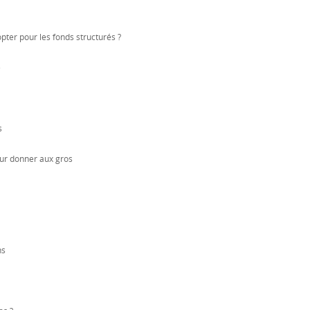
pter pour les fonds structurés ?
e
s
our donner aux gros
ns