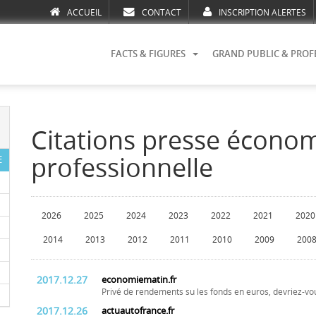
ACCUEIL
CONTACT
INSCRIPTION ALERTES
FACTS & FIGURES
GRAND PUBLIC & PROF
Citations presse écono
professionnelle
E
2026
2025
2024
2023
2022
2021
2020
2014
2013
2012
2011
2010
2009
200
2017.12.27
economiematin.fr
Privé de rendements su les fonds en euros, devriez-vou
2017.12.26
actuautofrance.fr