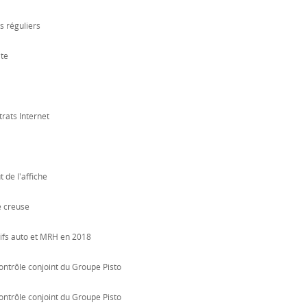
s réguliers
ite
trats Internet
 de l'affiche
e creuse
rifs auto et MRH en 2018
ontrôle conjoint du Groupe Pisto
ontrôle conjoint du Groupe Pisto