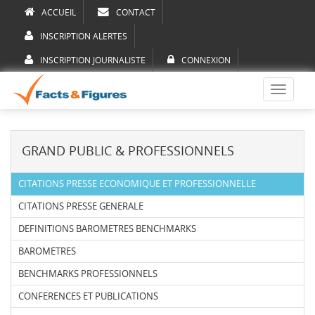
ACCUEIL
CONTACT
INSCRIPTION ALERTES
INSCRIPTION JOURNALISTE
CONNEXION
Toggle
navigati
GRAND PUBLIC & PROFESSIONNELS
CITATIONS PRESSE ECONOMIQUE ET PROFESSIONNELLE
CITATIONS PRESSE GENERALE
DEFINITIONS BAROMETRES BENCHMARKS
BAROMETRES
BENCHMARKS PROFESSIONNELS
CONFERENCES ET PUBLICATIONS