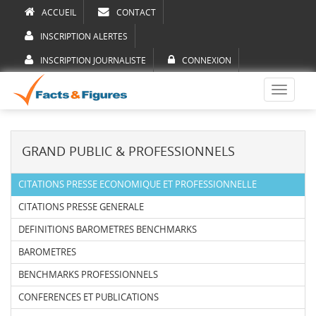
ACCUEIL
CONTACT
INSCRIPTION ALERTES
INSCRIPTION JOURNALISTE
CONNEXION
Toggle
navigati
GRAND PUBLIC & PROFESSIONNELS
CITATIONS PRESSE ECONOMIQUE ET PROFESSIONNELLE
CITATIONS PRESSE GENERALE
DEFINITIONS BAROMETRES BENCHMARKS
BAROMETRES
BENCHMARKS PROFESSIONNELS
CONFERENCES ET PUBLICATIONS