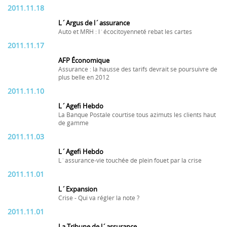
2011.11.18
L´Argus de l´assurance
Auto et MRH : l´écocitoyenneté rebat les cartes
2011.11.17
AFP Économique
Assurance : la hausse des tarifs devrait se poursuivre de
plus belle en 2012
2011.11.10
L´Agefi Hebdo
La Banque Postale courtise tous azimuts les clients haut
de gamme
2011.11.03
L´Agefi Hebdo
L´assurance-vie touchée de plein fouet par la crise
2011.11.01
L´Expansion
Crise - Qui va régler la note ?
2011.11.01
La Tribune de l´assurance