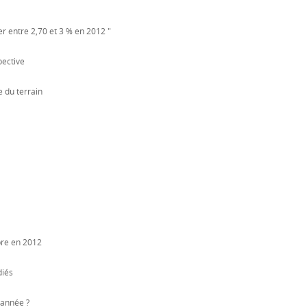
er entre 2,70 et 3 % en 2012 "
pective
 du terrain
bre en 2012
diés
 année ?