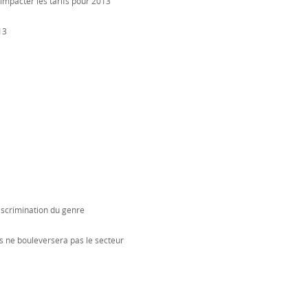
 impacter les tarifs pour 2013
13
 discrimination du genre
s ne bouleversera pas le secteur