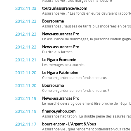
Assurance vie : Des marges de manoeuvre
2012.11.23
toutsurlassurancevie.com
Assurance vie : " Les fonds en euros devraient rapport
2012.11.23
Boursorama
Assurances : hausses de tarifs plus modérées en pers
2012.11.23
News-assurances Pro
En assurance de dommages, la personnalisation gagne
2012.11.22
News-assurances Pro
Du rire aux larmes
2012.11.21
Le Figaro Économie
Les ménages peu touchés
2012.11.20
Le Figaro Patrimoine
Combien garder sur son fonds en euros
2012.11.20
Boursorama
Combien garder sur son fonds en euros ?
2012.11.19
News-assurances Pro
Le marché devrait globalement être proche de l'équili
2012.11.19
finance.yahoo.com
Assurance habitation : La double peine des assurés ra
2012.11.17
boursier.com - L'Argent & Vous
Assurance-vie : quel rendement obtiendrez-vous cette