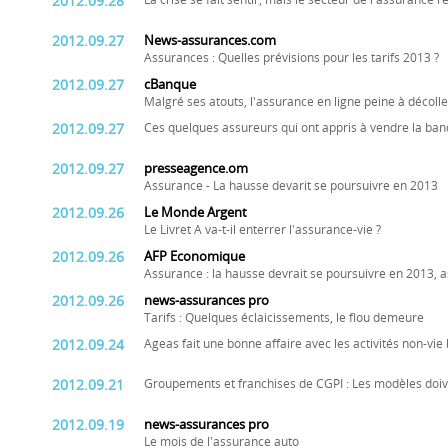
2012.09.28
La crise se fait sentir, mais le secteur de l'assurance r
2012.09.27
News-assurances.com
Assurances : Quelles prévisions pour les tarifs 2013 ?
2012.09.27
cBanque
Malgré ses atouts, l'assurance en ligne peine à décolle
2012.09.27
Ces quelques assureurs qui ont appris à vendre la ba
2012.09.27
presseagence.om
Assurance - La hausse devarit se poursuivre en 2013
2012.09.26
Le Monde Argent
Le Livret A va-t-il enterrer l'assurance-vie ?
2012.09.26
AFP Economique
Assurance : la hausse devrait se poursuivre en 2013,
2012.09.26
news-assurances pro
Tarifs : Quelques éclaicissements, le flou demeure
2012.09.24
Ageas fait une bonne affaire avec les activités non-v
2012.09.21
Groupements et franchises de CGPI : Les modèles doive
2012.09.19
news-assurances pro
Le mois de l'assurance auto