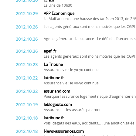
2012.10.30
ccfa.fr
La Une de 10h30
2012.10.29
AFP Économique
La Maif annonce une hausse des tarifs en 2013, de 2
2012.10.26
Les agents généraux sont moins motivés que les CGPI p
2012.10.26
Agents généraux d'assurance - Le défi de détecter et su
2012.10.26
agefi.fr
Les agents généraux sont moins motivés que les CGPI p
2012.10.23
La Tribune
Assurance vie : le yo-yo continue
2012.10.22
latribune.fr
Assurance vie : le yo-yo continue
2012.10.22
assurland.com
Pourquoi l'assurance logement risque d'augmenter e
2012.10.19
leblogauto.com
Assurances : les assurés paieront
2012.10.18
latribune.fr
Vols, dégâts des eaux, accidents... : une addition salée
2012.10.18
News-assurances.com