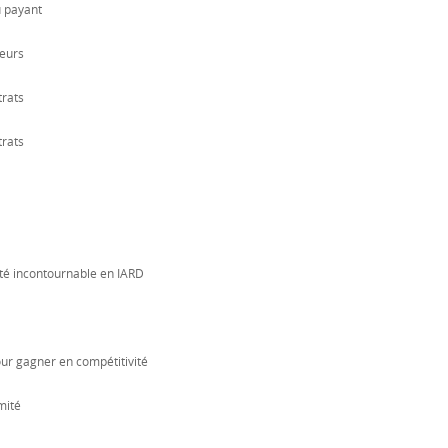
u payant
reurs
trats
trats
lité incontournable en IARD
our gagner en compétitivité
mité