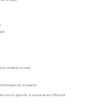
este rentable
r
nque
 assez modérée en auto
ie britanniques de Groupama
nt encore apporter la preuve de leur efficacité