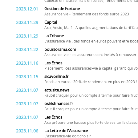
Collecte en hausse, frais en baisse, rendements bientôt 
2023.12.01
Gestion de Fortune
Assurance vie - Rendement des fonds euros 2023
2023.11.29
Capital
Axa, Aesio, Maif... A quelles augmentations de tarif fau
2023.11.29
La Tribune
L'assurance vie : des fonds en euros pouvant être boos
2023.11.22
boursorama.com
Assurance-vie : les assureurs sont invités à rehausse
2023.11.16
Les Echos
Placement : ces assurances-vie à capital garanti qui vo
2023.11.15
sicavonline.fr
Fonds en euros : 30 % de rendement en plus en 2023 !
2023.11.07
actusite.news
Faut-il craquer pour un compte à terme pour faire fruct
2023.11.07
osirisfinances.fr
Faut-il craquer pour un compte à terme pour faire fruct
2023.11.07
Les Echos
Axa prépare une hausse plus forte de ses tarifs d'ass
2023.11.06
La Lettre de l'Assurance
L'assurance-vie doit choisir