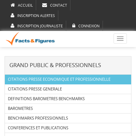
ACCUEIL
CONTACT
INSCRIPTION ALERTES
INSCRIPTION JOURNALISTE
CONNEXION
Toggle
navigati
GRAND PUBLIC & PROFESSIONNELS
CITATIONS PRESSE ECONOMIQUE ET PROFESSIONNELLE
CITATIONS PRESSE GENERALE
DEFINITIONS BAROMETRES BENCHMARKS
BAROMETRES
BENCHMARKS PROFESSIONNELS
CONFERENCES ET PUBLICATIONS