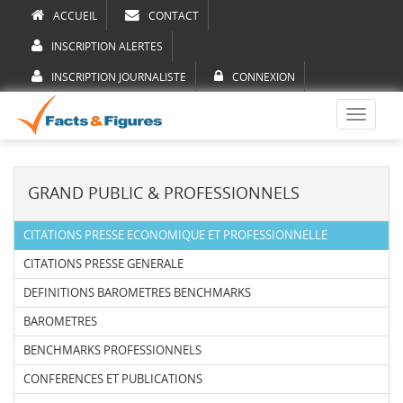
ACCUEIL
CONTACT
INSCRIPTION ALERTES
INSCRIPTION JOURNALISTE
CONNEXION
Toggle
navigati
GRAND PUBLIC & PROFESSIONNELS
CITATIONS PRESSE ECONOMIQUE ET PROFESSIONNELLE
CITATIONS PRESSE GENERALE
DEFINITIONS BAROMETRES BENCHMARKS
BAROMETRES
BENCHMARKS PROFESSIONNELS
CONFERENCES ET PUBLICATIONS