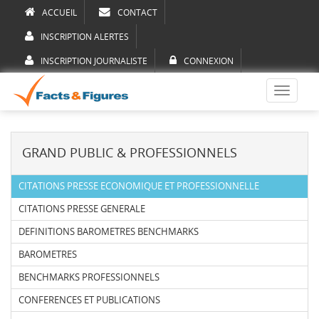
ACCUEIL
CONTACT
INSCRIPTION ALERTES
INSCRIPTION JOURNALISTE
CONNEXION
Toggle
navigati
GRAND PUBLIC & PROFESSIONNELS
CITATIONS PRESSE ECONOMIQUE ET PROFESSIONNELLE
CITATIONS PRESSE GENERALE
DEFINITIONS BAROMETRES BENCHMARKS
BAROMETRES
BENCHMARKS PROFESSIONNELS
CONFERENCES ET PUBLICATIONS