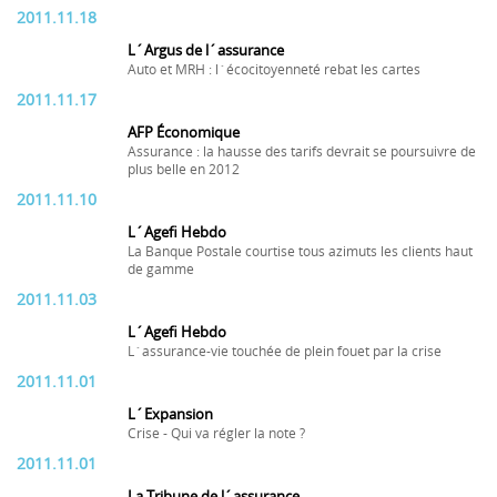
2011.11.18
L´Argus de l´assurance
Auto et MRH : l´écocitoyenneté rebat les cartes
2011.11.17
AFP Économique
Assurance : la hausse des tarifs devrait se poursuivre de
plus belle en 2012
2011.11.10
L´Agefi Hebdo
La Banque Postale courtise tous azimuts les clients haut
de gamme
2011.11.03
L´Agefi Hebdo
L´assurance-vie touchée de plein fouet par la crise
2011.11.01
L´Expansion
Crise - Qui va régler la note ?
2011.11.01
La Tribune de l´assurance