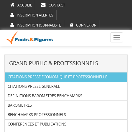
ACCUEIL
CONTACT
INSCRIPTION ALERTES
INSCRIPTION JOURNALISTE
CONNEXION
Toggle
navigati
GRAND PUBLIC & PROFESSIONNELS
CITATIONS PRESSE ECONOMIQUE ET PROFESSIONNELLE
CITATIONS PRESSE GENERALE
DEFINITIONS BAROMETRES BENCHMARKS
BAROMETRES
BENCHMARKS PROFESSIONNELS
CONFERENCES ET PUBLICATIONS