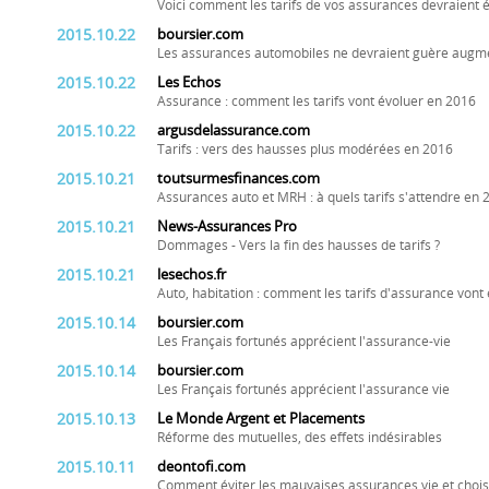
Voici comment les tarifs de vos assurances devraient é
2015.10.22
boursier.com
Les assurances automobiles ne devraient guère augm
2015.10.22
Les Echos
Assurance : comment les tarifs vont évoluer en 2016
2015.10.22
argusdelassurance.com
Tarifs : vers des hausses plus modérées en 2016
2015.10.21
toutsurmesfinances.com
Assurances auto et MRH : à quels tarifs s'attendre en 
2015.10.21
News-Assurances Pro
Dommages - Vers la fin des hausses de tarifs ?
2015.10.21
lesechos.fr
Auto, habitation : comment les tarifs d'assurance vont 
2015.10.14
boursier.com
Les Français fortunés apprécient l'assurance-vie
2015.10.14
boursier.com
Les Français fortunés apprécient l'assurance vie
2015.10.13
Le Monde Argent et Placements
Réforme des mutuelles, des effets indésirables
2015.10.11
deontofi.com
Comment éviter les mauvaises assurances vie et choisi