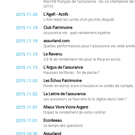
Marché français de l'assurance : les six champions de l
2015)
2015.11.20
L'Agefi - Actifs
L'ANI rebat les cartes d'un jeu très disputé
2015.11.19
Club Patrimoine
Assurance-vie : quel rendement espérer
2015.11.19
assurland.com
Quelles performances pour l'assurance vie cette anné
2015.11.13
Le Revenu
2,6 % de rendement net pour le Perp en euros
2015.11.13
L'Argus de l'assurance
Hausses tarifaires : fin de partie ?
2015.11.03
Les Échos Patrimoine
Fonds en euros, euro-croissance ou unités de compte, 
2015.11.02
La Lettre de l'assurance
Les assureurs se fourrent-ils le digital dans l'oeil ?
2015.11.01
Mieux Vivre Votre Argent
Dopez le rendement de votre contrat
2015.11.01
Ecoréseau
Le temps des questions
2015.10.30
Assurland