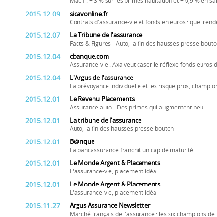
Macif : + 3 % sur les primes habitation et + 0,9 % en sa
2015.12.09
sicavonline.fr
Contrats d'assurance-vie et fonds en euros : quel ren
2015.12.07
La Tribune de l'assurance
Facts & Figures - Auto, la fin des hausses presse-bout
2015.12.04
cbanque.com
Assurance-vie : Axa veut caser le réflexe fonds euros d
2015.12.04
L'Argus de l'assurance
La prévoyance individuelle et les risque pros, champion
2015.12.01
Le Revenu Placements
Assurance auto - Des primes qui augmentent peu
2015.12.01
La tribune de l'assurance
Auto, la fin des hausses presse-bouton
2015.12.01
B@nque
La bancassurance franchit un cap de maturité
2015.12.01
Le Monde Argent & Placements
L'assurance-vie, placement idéal
2015.12.01
Le Monde Argent & Placements
L'assurance-vie, placement idéal
2015.11.27
Argus Assurance Newsletter
Marché français de l'assurance : les six champions de l