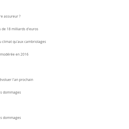
tre assureur ?
s de 18 milliards d'euros
u climat qu'aux cambriolages
e modérée en 2016
évoluer l'an prochain
 des dommages
 des dommages