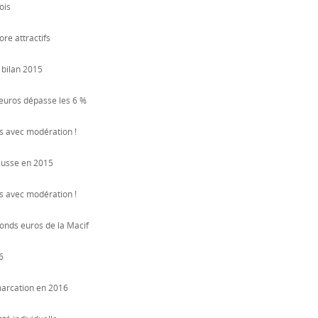
ois
re attractifs
e bilan 2015
 euros dépasse les 6 %
is avec modération !
ausse en 2015
is avec modération !
onds euros de la Macif
6
marcation en 2016