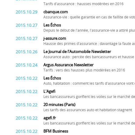
Tarifs d'assurance : hausses modérées en 2016
2015.10.29
cbanque.com
Assurance-vie : quelle garantie en cas de faillite de vo
2015.10.27
Les Échos
Depuis le début de l'année, l'assurance-vie a attiré plu
2015.10.27
j-assure.com
Hausse des primes d'assurance : davantage la faute a
2015.10.26
Le Journal de l'Automobile Newsletter
Assurance auto : percée des bancassureurs et hauss
2015.10.24
Argus Assurance Newsletter
Tarifs : vers des hausses plus modérées en 2016
2015.10.22
Les Échos
Auto, habitation : comment les tarifs d'assurance vont 
2015.10.22
L'Agefi
Les bancassureurs gonflent les voiles sur le marché
2015.10.22
20 minutes (Paris)
Les tarifs des assurances auto et habitation stagnent
2015.10.22
agefi.fr
Les bancassureurs gonflent les voiles sur le marché
2015.10.22
BFM Business