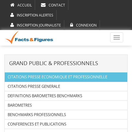
ACCUEIL
CONTACT
INSCRIPTION ALERTES
INSCRIPTION JOURNALISTE
CONNEXION
Toggle
navigati
GRAND PUBLIC & PROFESSIONNELS
CITATIONS PRESSE ECONOMIQUE ET PROFESSIONNELLE
CITATIONS PRESSE GENERALE
DEFINITIONS BAROMETRES BENCHMARKS
BAROMETRES
BENCHMARKS PROFESSIONNELS
CONFERENCES ET PUBLICATIONS