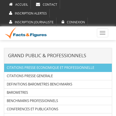
ACCUEIL
CONTACT
INSCRIPTION ALERTES
INSCRIPTION JOURNALISTE
CONNEXION
Toggle
navigati
GRAND PUBLIC & PROFESSIONNELS
CITATIONS PRESSE ECONOMIQUE ET PROFESSIONNELLE
CITATIONS PRESSE GENERALE
DEFINITIONS BAROMETRES BENCHMARKS
BAROMETRES
BENCHMARKS PROFESSIONNELS
CONFERENCES ET PUBLICATIONS