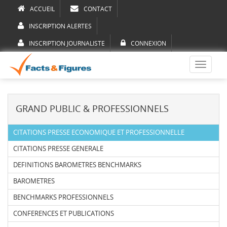
ACCUEIL
CONTACT
INSCRIPTION ALERTES
INSCRIPTION JOURNALISTE
CONNEXION
Toggle
navigati
GRAND PUBLIC & PROFESSIONNELS
CITATIONS PRESSE ECONOMIQUE ET PROFESSIONNELLE
CITATIONS PRESSE GENERALE
DEFINITIONS BAROMETRES BENCHMARKS
BAROMETRES
BENCHMARKS PROFESSIONNELS
CONFERENCES ET PUBLICATIONS