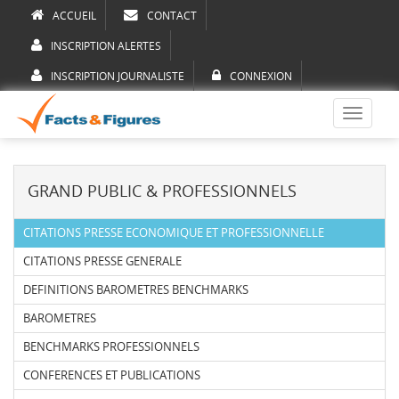
ACCUEIL
CONTACT
INSCRIPTION ALERTES
INSCRIPTION JOURNALISTE
CONNEXION
Toggle
navigati
GRAND PUBLIC & PROFESSIONNELS
CITATIONS PRESSE ECONOMIQUE ET PROFESSIONNELLE
CITATIONS PRESSE GENERALE
DEFINITIONS BAROMETRES BENCHMARKS
BAROMETRES
BENCHMARKS PROFESSIONNELS
CONFERENCES ET PUBLICATIONS