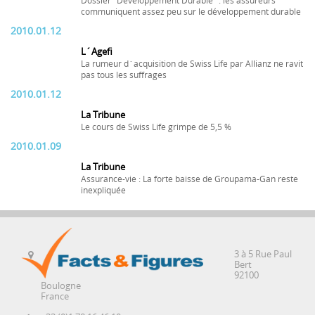
Dossier "Développement Durable" : les assureurs
communiquent assez peu sur le développement durable
2010.01.12
L´Agefi
La rumeur d´acquisition de Swiss Life par Allianz ne ravit
pas tous les suffrages
2010.01.12
La Tribune
Le cours de Swiss Life grimpe de 5,5 %
2010.01.09
La Tribune
Assurance-vie : La forte baisse de Groupama-Gan reste
inexpliquée
3 à 5 Rue Paul
Bert
92100
Boulogne
France